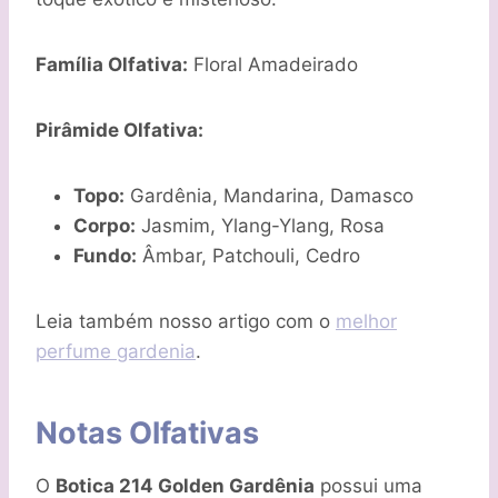
Família Olfativa:
Floral Amadeirado
Pirâmide Olfativa:
Topo:
Gardênia, Mandarina, Damasco
Corpo:
Jasmim, Ylang-Ylang, Rosa
Fundo:
Âmbar, Patchouli, Cedro
Leia também nosso artigo com o
melhor
perfume gardenia
.
Notas Olfativas
O
Botica 214 Golden Gardênia
possui uma