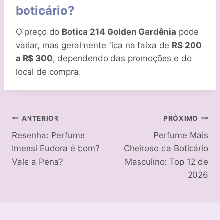
boticário?
O preço do
Botica 214 Golden Gardênia
pode
variar, mas geralmente fica na faixa de
R$ 200
a R$ 300
, dependendo das promoções e do
local de compra.
Navegação
ANTERIOR
PRÓXIMO
Resenha: Perfume
Perfume Mais
de
Imensi Eudora é bom?
Cheiroso da Boticário
Post
Vale a Pena?
Masculino: Top 12 de
2026