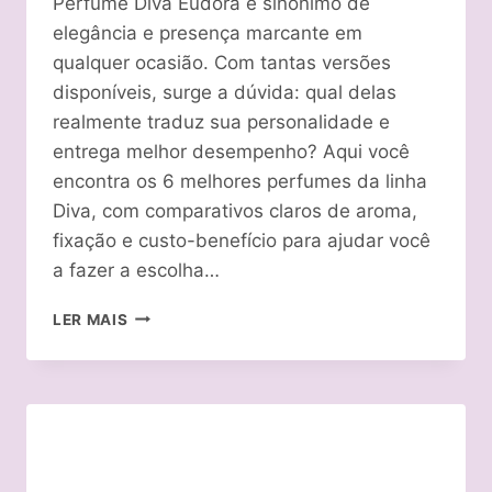
Perfume Diva Eudora é sinônimo de
elegância e presença marcante em
qualquer ocasião. Com tantas versões
disponíveis, surge a dúvida: qual delas
realmente traduz sua personalidade e
entrega melhor desempenho? Aqui você
encontra os 6 melhores perfumes da linha
Diva, com comparativos claros de aroma,
fixação e custo-benefício para ajudar você
a fazer a escolha…
PERFUME
LER MAIS
DIVA
EUDORA
QUAL
O
MELHOR?
TOP
6