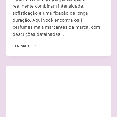
realmente combinam intensidade,
sofisticação e uma fixação de longa
duração. Aqui você encontra os 11
perfumes mais marcantes da marca, com
descrições detalhadas…
PERFUME
LER MAIS
BOTICÁRIO
FEMININO
MELHOR
FIXAÇÃO:
TOP
11
DE
2026