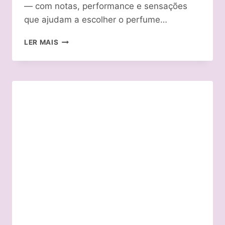
— com notas, performance e sensações
que ajudam a escolher o perfume…
TOP
LER MAIS
17
MELHORES
PERFUMES
LATTAFA
DE
2026