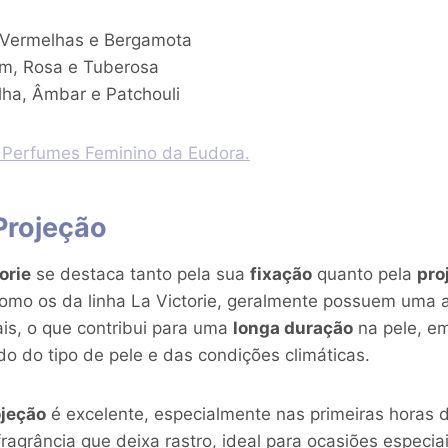
 Vermelhas e Bergamota
m, Rosa e Tuberosa
lha, Âmbar e Patchouli
 Perfumes Feminino da Eudora.
Projeção
orie
se destaca tanto pela sua
fixação
quanto pela
pro
omo os da linha La Victorie, geralmente possuem uma 
ais, o que contribui para uma
longa duração
na pele, em
o do tipo de pele e das condições climáticas.
ojeção
é excelente, especialmente nas primeiras horas d
agrância que deixa rastro, ideal para ocasiões especiai