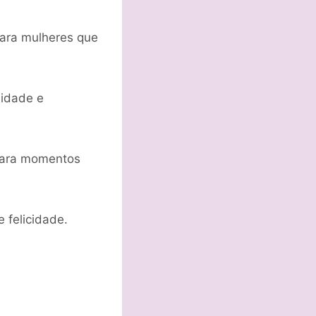
para mulheres que
lidade e
 para momentos
 felicidade.