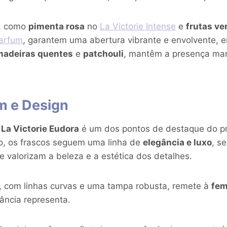
o, como
pimenta rosa
no
La Victorie Intense
e
frutas v
Parfum
, garantem uma abertura vibrante e envolvente, 
madeiras quentes
e
patchouli
, mantêm a presença mar
 e Design
o
La Victorie Eudora
é um dos pontos de destaque do p
do, os frascos seguem uma linha de
elegância e luxo
, s
 valorizam a beleza e a estética dos detalhes.
o, com linhas curvas e uma tampa robusta, remete à
fem
ância representa.