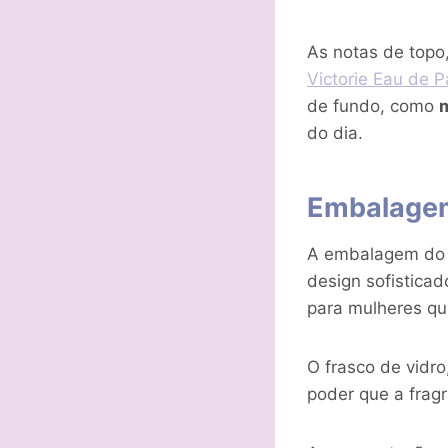
As notas de top
Victorie Eau de 
de fundo, como
do dia.
Embalagem
A embalagem d
design sofistica
para mulheres que
O frasco de vidr
poder que a fragr