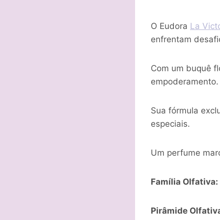
O Eudora
La Vict
enfrentam desaf
Com um buquê flo
empoderamento.
Sua fórmula excl
especiais.
Um perfume marcan
Família Olfativa:
Pirâmide Olfativ