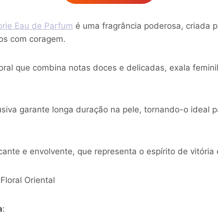
orie Eau de Parfum
é uma fragrância poderosa, criada 
ios com coragem.
ral que combina notas doces e delicadas, exala femini
usiva garante longa duração na pele, tornando-o ideal
te e envolvente, que representa o espírito de vitória e
Floral Oriental
a
: