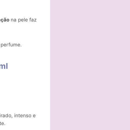
ação
na pele faz
e perfume.
ml
rado, intenso e
te.