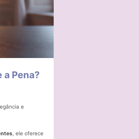
e a Pena?
egância e
entes
, ele oferece