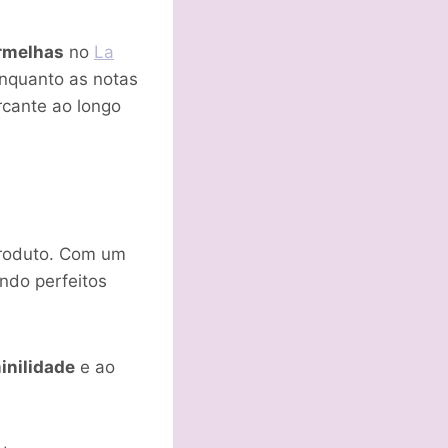
ermelhas
no
La
enquanto as notas
cante ao longo
roduto. Com um
endo perfeitos
inilidade
e ao